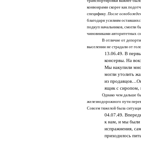
транспортировки важнее было 
конвоирами скорее как подотч
специфику.
После освобожден
благодаря усилиям оставшихся
подкуп начальников, смогли 
чиновниками авторитетных си
В отличие от депорти
выселении не страдали от гол
13.06.49. В первы
консервы. На вокз
Мы накупили мног
могли утолить ж
из продавцов…Он 
ящик с сиропом, 
Однако чем дальше бы
железнодорожного пути перев
Совсем тяжелой была ситуация
04.07.49. Вперед
к нам, и мы были
испражнения, сам
приходилось пить