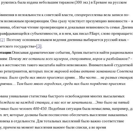
. рукопись была издана небольшим тиражом (300 экз.) в Ереване на русском
инения в нелояльности к советской власти, спецпереселенка вела записи по-
всем возможным проверяющим. Она сразу чувствует презумпцию виновности – 
евника, облегчая чтение проверяющим и доказывая невиновность семьи. Дневн
равфдывающейся субъективности, и в нем, к
ак писал Р.Барт, слово превращает
.
[2]
Поэтому основным языком ведения дневника выбирается русский язык –
[3]
етского государства»
.
ртации
.Описывая драматические события, Арпик пытается найти рационально
ниям:
Почему же оставили всех шулеров, спекулянтов, воров и разбойников?
-
а в жестокостях такого масштаба найти невозможно. Внимательной студенткой
во репатриантов, которых после
мировой войны активно заманивала Советск
ении.
Было среди них много приезжих армян… Мы часто… на разных станция
Армении… Там было много городских, среди них было порядочно приезжих
ована уникальная статистика быстрого освобождения многих высылаемых
бождали на каждой станции, а нас все не зачитывали…Это было на пятый
нных было человек 400-450.
Подобная ситуация была немыслима, например, д
х лет, которые должны были посписочно обеспечить выселение наказанных
ловека в отдельности. Для тотальных выселений было важно соответствие
у, причем на момент выселения важнее были списки, а во время