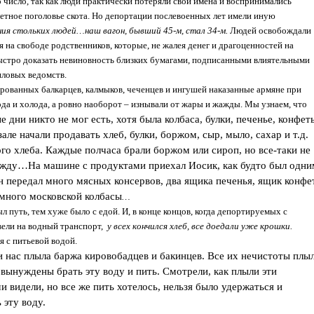
число, так как люди практически потеряли свои имена и воспринимались
етное поголовье скота. Но депортации послевоенных лет имели иную
ия стольких людей…наш вагон, бывший 45-м, стал 34-м.
Людей освобождали
 на свободе родственников, которые, не жалея денег и драгоценностей на
быстро доказать невиновность близких бумагами, подписанными влиятельными
ловых ведомств.
рованных балкарцев, калмыков, чеченцев и ингушей наказанные армяне при
ода и холода, а ровно наоборот – изнывали от жары и жажды. Мы узнаем, что
е дни никто не мог есть, хотя была колбаса, булки, печенье, конфет
але начали продавать хлеб, булки, боржом, сыр, мыло, сахар и т.д.
о хлеба. Каждые полчаса брали боржом или сироп, но все-таки не
ажду…На машине с продуктами приехал Иосик, как будто был одни
передал много мясных консервов, два ящика печенья, ящик конфет
много московской колбасы
…
л путь, тем хуже было с едой. И, в конце концов, когда депортируемых с
ели на водный транспорт,
у всех кончился хлеб, все доедали уже крошки.
 с питьевой водой.
и нас плыла баржа кировобадцев и бакинцев. Все их нечистоты плы
 вынуждены брать эту воду и пить. Смотрели, как плыли эти
и видели, но все же пить хотелось, нельзя было удержаться и
 эту воду.