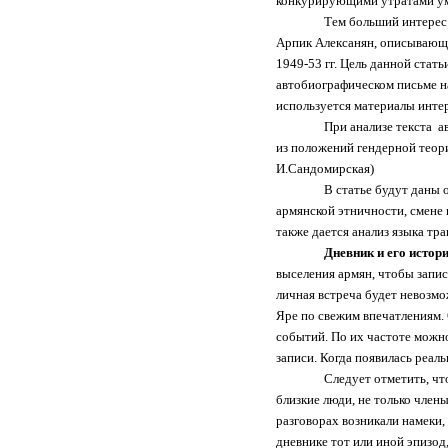
конкурирующими утратами ум
Тем больший интерес 
Арпик Алексанян, описывающи
1949-53 гг. Цель данной стать
автобиографическом письме н
используется материалы интер
При анализе текста
а
из положений гендерной теор
И.Сандомирская)
В статье будут даны 
армянской этничности, смене 
также дается анализ языка тр
Дневник и его истор
выселения армян, чтобы запис
личная встреча будет невозмо
Яре по свежим впечатлениям.
событий. По их частоте можно
записи. Когда появилась реаль
C
ледует отметить, ч
близкие люди, не только члены
разговорах возникали намеки, 
дневнике тот или иной эпизод,