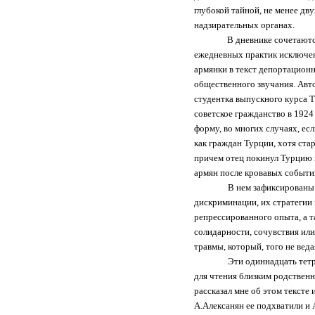
глубокой тайной, не менее дву
надзирательных органах.
В дневнике сочетаютс
ежедневных практик исключен
армянки в текст депортационн
общественного звучания. Авто
студентка выпускного курса 
советское гражданство в 1924
форму, во многих случаях, ес
как граждан Турции, хотя ста
причем отец покинул Турцию в
армян после кровавых событий
В нем зафиксированы 
ди
c
криминации, их стратегии
репрессированного опыта, а 
солидарности, сочувствия или
травмы, который, того не веда
Эти одиннадцать тетр
для чтения близким родственн
рассказал мне об этом тексте
А.Алексанян ее подхватили и