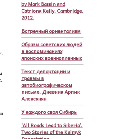
by Mark Bassin and
Catriona Kelly. Cambridge.
2012.
Встречный ориентализм
Образы советских людей
в воспоминаниях
ы,
японских военнопленных
Текст депортации и
м
травмы в
,
автобиографическом
письме. Дневник Арпик
Алексанян
У каждого своя Сибирь
ли
‘All Roads Lead to Siberia’.
Two Stories of the Kalmyk
Deportation