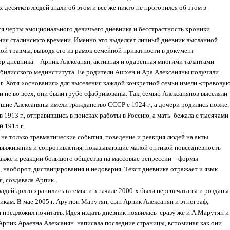
х десятков людей знали об этом и все же никто не прогорился об этом в
я черты эмоционального девичьего дневника и бесстрастность хроники
ия сталинского времени. Именно это выделяет личный дневник высланной
ой травмы, выводя его из рамок семейной приватности в документ
р дневника – Арпик Алексанян, активная и одаренная многими талантами
Тбилисского мединститута. Ее родители Ашхен и Ара Алексаняны получили
 г. Хотя «основания» для выселения каждой конкретной семьи имели «правову
ли не во всех, они были грубо сфабрикованы. Так, семью Алексанянов выселяли
ршие Алексаняны имели гражданство СССР с 1924 г., а дочери родились позже,
 1913 г., отправившись в поисках работы в Россию, а мать
бежала с тысячами
 1915 г.
не только травматические события, поведение и реакция людей на акты
 выживания и сопротивления, показывающие малой оптикой повседневность
также и реакции большого общества на массовые репрессии – формы
, наоборот, дистанцирования и недоверия. Текст дневника отражает и язык
я, создавала Арпик.
адей долго хранились в семье и в начале 2000-х были перепечатаны и розданы
икам. В мае 2005 г. Арутюн Марутян, сын Арпик Алексанян и этнограф,
 и предложил почитать. Идея издать дневник появилась
сразу же и А.Марутян и
 Арпик Араевна Алексанян
написала последние страницы, вспоминая как они