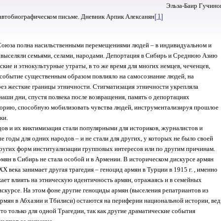
Эльза-Баир Гучино
[1]
 автобиографическом письме. Дневник Арпик Алексанян
Союза полна насильственными перемещениями людей – в индивидуальном и
 выселяли семьями, селами, народами. Депортация в Сибирь и Среднюю Азию
кие и этнокультурные утраты, в то же время для многих немцев, чеченцев,
о событие существенным образом повлияло на самосознание людей, на
рез жесткие границы этничности. Стигматизация этничности укрепляла
наши дни, спустя полвека после возвращения, память о депортациях
торию, способную мобилизовать чувства людей, инструментализируя прошлое
ки.
ов и их виктимизация стали популярными для историков, журналистов и
е годы для одних народов – и не стали для других, у которых не было своей
ругих форм институализации групповых интересов или по другим причинам.
мян в Сибирь не стала особой и в Армении. В историческом дискурсе армян
Х века занимает другая трагедия – геноцид армян в Турции в 1915 г. , именно
ает влиять на этническую идентичность армян, отражаясь и в семейных
скурсе. На этом фоне другие геноциды армян (выселения репатриантов из
рмян в Абхазии и Тбилиси) остаются на периферии национальной истории, вед
то только для одной Трагедии, так как другие драматические события