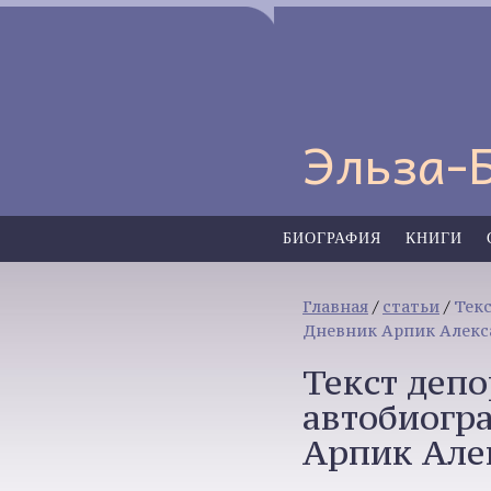
Эльза-
БИОГРАФИЯ
КНИГИ
Главная
/
статьи
/
Тек
Дневник Арпик Алекс
Текст депо
автобиогр
Арпик Але