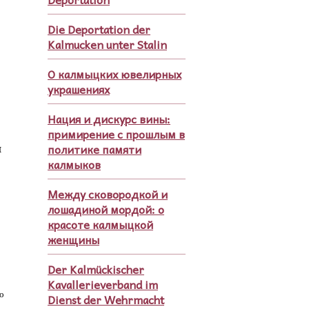
Die Deportation der
Kalmucken unter Stalin
О калмыцких ювелирных
украшениях
Нация и дискурс вины:
примирение с прошлым в
политике памяти
н
калмыков
Между сковородкой и
лошадиной мордой: о
красоте калмыцкой
женщины
Der Kalmückischer
Kavallerieverband im
ло
Dienst der Wehrmacht