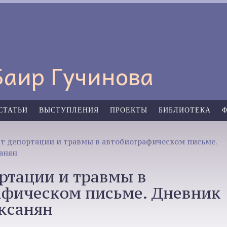
Баир Гучинова
СТАТЬИ
ВЫСТУПЛЕНИЯ
ПРОЕКТЫ
БИБЛИОТЕКА
ст депортации и травмы в автобиографическом письме.
анян
ртации и травмы в
афическом письме. Дневник
ксанян