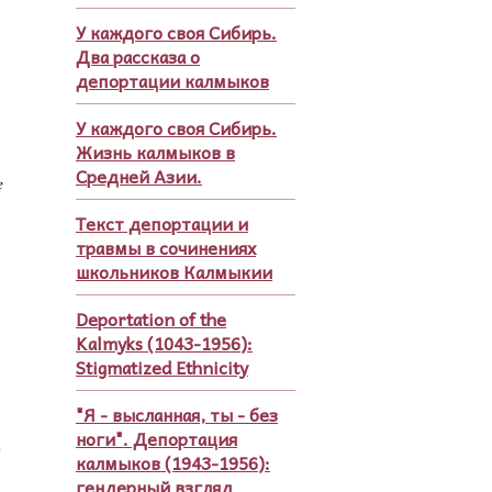
У каждого своя Сибирь.
Два рассказа о
депортации калмыков
У каждого своя Сибирь.
Жизнь калмыков в
Средней Азии.
е
Текст депортации и
травмы в сочинениях
школьников Калмыкии
Deportation of the
Kalmyks (1043-1956):
Stigmatized Ethnicity
"Я - высланная, ты - без
ноги". Депортация
а
калмыков (1943-1956):
гендерный взгляд