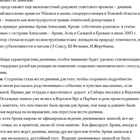
аляют ее значение.
представляет еще малоизвестный документ советского времени – дневник
й выселение армян из Тбилиси и жизнь спецпереселенцев в Томской области в
и – показать как конструируется травма этнической депортации в
а примере дневника Арпик Алексанян. Кроме
собственно рукописи
в статье
вью с сестрами Алексанян – Арпик, Асик и Сильвой в Ереване в июне 2005 г.
втор статьи исходит из конструктивистских
взглядов на природу этничности, и
ии субъективности и письма (Э.Сиксу, Ш.Фельман, И.Жеребкина,
общая характеристика дневника, особое внимание будет уделено стигматизаци
гендерных ролей как реакции на изменение социально-экономического статуса,
авмы.
ия
. Студентка стала вести дневник для того, чтобы сохранить подробности
и могли рассказать родственникам о событиях и чувствах высланных, если
жной. Первые две тетради о выселении и
дороге
в Сибирь писались в Верхне
 Остальные записи уже велись в Верхнем Яре и Парбиге в день происходивших
 заметить, что чем тяжелее было время для Арпик, тем чаще и длиннее были
ная надежда на возвращение, она перестала вести дневник.
то хотя Арпик широко не афишировала ведение дневниковых записей, все же
 семьи, но и приятели, знали об этом занятии.
Как фиксирует Арпик, иногда в
что кое-кто ведет дневник, иногда друзья просили чтобы Арпик записала в
 как им казалось, достойный того.
Ведение дневниковых записей не было