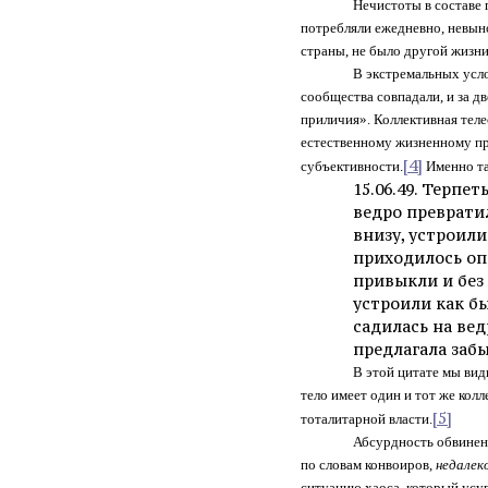
Нечистоты в составе 
потребляли ежедневно, невын
страны, не было другой жизни
В экстремальных усл
сообщества совпадали, и за д
приличия». Коллективная тел
естественному жизненному пр
[4]
субъективности.
Именно та
15.06.49. Терпе
ведро преврати
внизу, устроил
приходилось оп
привыкли и без
устроили как бы
садилась на вед
предлагала забы
В этой цитате мы вид
тело имеет один и тот же ко
[5]
тоталитарной власти.
Абсурдность обвинени
по словам конвоиров,
недалек
ситуацию хаоса, который усу