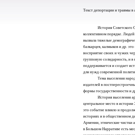
Текст депортации и травмы в
История Советского 
коллективном порядке. Людей
вызвала тяжелые демографичес
балкарцев, калмыков и др. эт
восприятие своих и чужих че
групповую солидарность, и в 
поддерживается и создает ис
для нужд современной полити
Тема выселения народ
издателей в постперестроечны
формы государственности и д
История выселения ар
центральное место в истории Х
это событие влияло и продолж
историях и в общественном ди
Армении, этнические чистки а
в Большом Нарративе есть мес