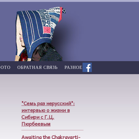
ФОТО
ОБРАТНАЯ СВЯЗЬ
РАЗНОЕ
"Семь раз нерусский":
интервью о жизни в
Сибири с Г.Ц.
Пюрбеевым
Awaiting the Chakravarti-