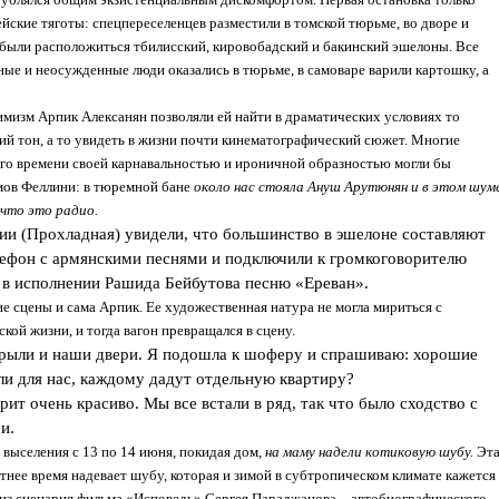
йские тяготы: спецпереселенцев разместили в томской тюрьме, во дворе и
ыли расположиться тбилисский, кировобадский и бакинский эшелоны. Все
ные и неосужденные люди оказались в тюрьме, в самоваре варили картошку, а
мизм Арпик Алексанян позволяли ей найти в драматических условиях то
ий тон, а то увидеть в жизни почти кинематографический сюжет. Многие
ого времени своей карнавальностью и ироничной образностью могли бы
ьмов Феллини: в тюремной бане
около нас стояла Ануш Арутюнян и в этом шум
 что это радио.
ции (Прохладная) увидели, что большинство в эшелоне составляют
тефон с армянскими песнями и подключили к громкоговорителю
 в исполнении Рашида Бейбутова песню «Ереван».
е сцены и сама Арпик. Ее художественная натура не могла мириться с
кой жизни, и тогда вагон превращался в сцену.
крыли и наши двери. Я подошла к шоферу и спрашиваю: хорошие
и для нас, каждому дадут отдельную квартиру?
рит очень красиво. Мы все встали в ряд, так что было сходство с
и.
ь выселения с 13 по 14 июня, покидая дом,
на маму надели котиковую шубу.
Эт
тнее время надевает шубу, которая и зимой в субтропическом климате кажется
из сценария фильма «Исповедь» Сергея Параджанова – автобиографического