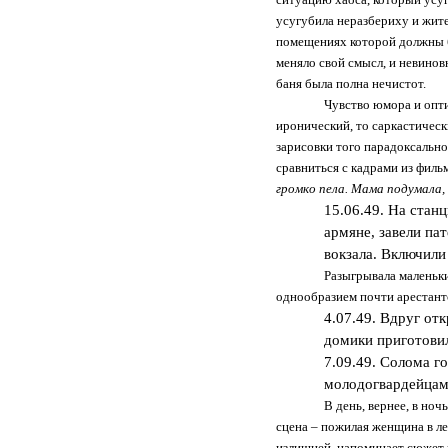
усугубила неразбериху и жите
помещениях которой должны б
меняло свой смысл, и невинов
баня была полна нечистот.
Чувство юмора и опти
иронический, то саркастическ
зарисовки того парадоксальн
сравниться с кадрами из фил
громко пела. Мама подумала,
15.06.49. На стан
армяне, завели па
вокзала. Включили
Разыгрывала маленьки
однообразием почти арестантс
4.07.49. Вдруг от
домики приготовил
7.09.49. Солома го
молодогвардейцам
В день, вернее, в ноч
сцена – пожилая женщина в ле
излишней, напоминает сюжет 