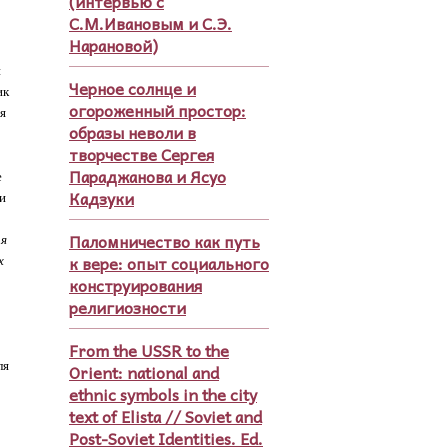
(интервью с
С.М.Ивановым и С.Э.
Нарановой)
и
Черное солнце и
ик
огороженный простор:
ся
образы неволи в
творчестве Сергея
Параджанова и Ясуо
е
Кадзуки
 и
Паломничество как путь
ая
к вере: опыт социального
х
конструирования
религиозности
From the USSR to the
ля
Orient: national and
ethnic symbols in the city
text of Elista // Soviet and
Post-Soviet Identities. Ed.