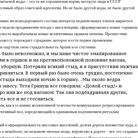
питьевой воды – это та же сорокинская норма, которую люди в СССР
осимый образ советской идеологии. Но не было другой воды, не было другой
.
овиях железнодорожного состава интересы подневольных членов закрытого
ве недели продвижения поезда с выселенцами, сформировались новые «правила
есность вырабатывала новые коллективные правила гигиены. Препятствие
оцессу порождает страдание, которое и есть первое проявление
к ощутили свою страдательность Арпик и ее спутники.
ть было невозможно, и мы наше чистое эмалированное
ли в горшок и на противоположной половине вагона,
и уборную. Потеряли всякий стыд, и в присутствии мужчи
равляться. В первый раз было очень трудно, постепенно
 стыда выходили ночью к горшку…Мы около ведра
 завесу. Тетя Грануш все говорила: «Долой стыд!» и
ро или же под вагоном. Так она подбадривала других,
ть все и не стесняться.
им, как в условиях коллективной телесности коммунальное репрессированное
ллективный пол, определяющийся одинаковым подчинением ритуалам
й и иррациональность массовых выселений, долгая дорога неизвестно куда, а
о и ненадолго, но возьмите теплые вещи
, воровство в дороге – все это создава
гублялся общим экзистенциальным дискомфортом. Первая остановка только