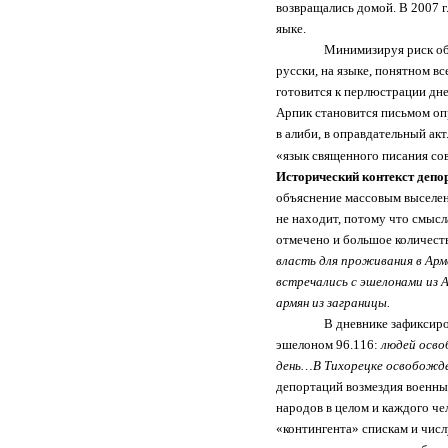
возвращались домой. В 2007 г
яыке.
Минимизируя риск обв
русски, на языке, понятном 
готовится к перлюстрации дн
Арпик становится письмом оп
в алиби, в оправдательный акт
«язык священного писания сов
Исторический контекст депо
объяснение массовым выселе
не находит, потому что смысл
отмечено и большое количест
власть для проживания в Арм
встречались с эшелонами из 
армян из заграницы.
В дневнике зафиксир
эшелоном 96.116:
людей осво
день…В Тихорецке освобожде
депортаций возмездия военны
народов в целом и каждого че
«контингента» спискам и числ